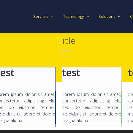
Services
Technology
Solutions
C
Title
test
test
t
orem ipsum dolor sit amet,
Lorem ipsum dolor sit amet,
Lo
onsectetur adipisicing elit,
consectetur adipisicing elit,
co
ed do eiusmod tempor
sed do eiusmod tempor
s
ncididunt ut labore et dolore
incididunt ut labore et dolore
in
agna aliqua.
magna aliqua.
ma