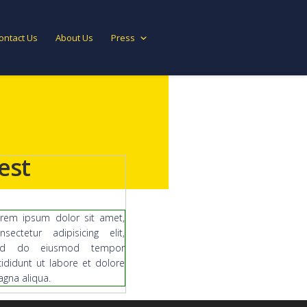
ontact Us
About Us
Press
est
rem ipsum dolor sit amet,
nsectetur adipisicing elit,
ed do eiusmod tempor
cididunt ut labore et dolore
gna aliqua.